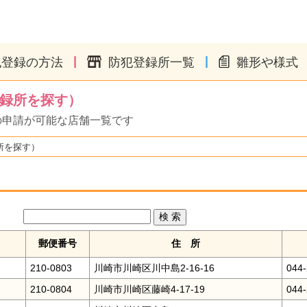
|
|
犯登録の方法
防犯登録所一覧
雛形や様式
録所を探す）
の申請が可能な店舗一覧です
所を探す）
検 索
郵便番号
住 所
210-0803
川崎市川崎区川中島2-16-16
044-
210-0804
川崎市川崎区藤崎4-17-19
044-