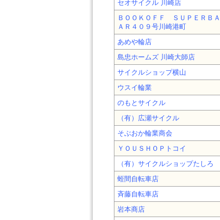
セオサイクル 川崎店
ＢＯＯＫＯＦＦ ＳＵＰＥＲＢ
ＡＲ４０９号川崎港町
あめや輪店
島忠ホームズ 川崎大師店
サイクルショップ横山
ウスイ輪業
のもとサイクル
（有）広瀬サイクル
そぶおか輪業商会
ＹＯＵＳＨＯＰトコイ
（有）サイクルショップたしろ
蛭間自転車店
斉藤自転車店
岩本商店