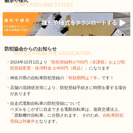
雛形や様式
TEMPLATES AND STYLES
防犯協会からのお知らせ
NOTICE FROM THE ASSOCIATION
・2024年10月1日より
『防犯登録料が700円（非課税）および防
犯登録変更・抹消料金 が400円（税込）』
になります
・神奈川県の自転車防犯登録の
『有効期間は７年』
です！
・店舗の混雑状況等により、防犯登録手続きに時間を要する場合
があります
・自走式電動自転車の防犯登録について
ペダルをこがずに自走できる電動自転車は、道路交通法上、
「原動機付自転車」に分類されます。 そのため、
自転車防犯
登録は対象外
となります。