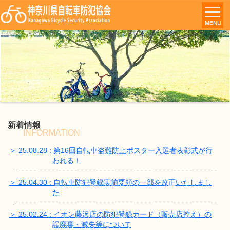
MENU
新着情報
INFORMATION
＞ 25.08.28 : 第16回自転車盗難防止ポスター入選者表彰式が行
われる！
＞ 25.04.30 : 自転車防犯登録実施要領の一部を改正いたしまし
た
＞ 25.02.24 : イオン藤沢店の防犯登録カード（販売店控え）の
誤廃棄・滅失等について