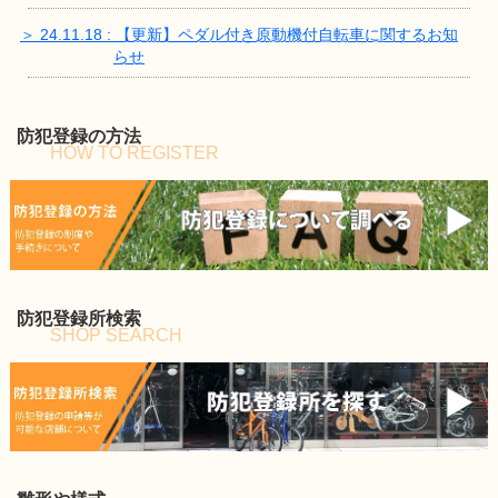
＞ 24.11.18 : 【更新】ペダル付き原動機付自転車に関するお知
らせ
防犯登録の方法
HOW TO REGISTER
防犯登録所検索
SHOP SEARCH