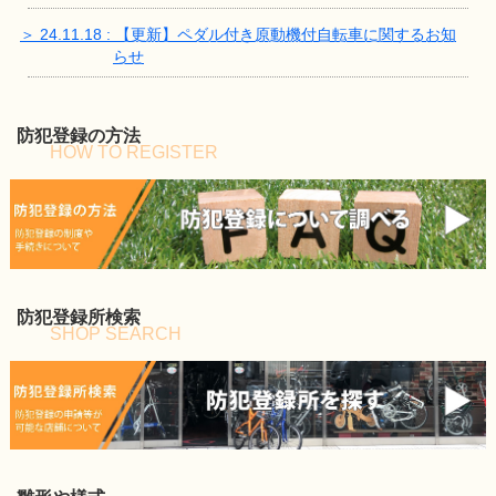
＞ 24.11.18 : 【更新】ペダル付き原動機付自転車に関するお知
らせ
防犯登録の方法
HOW TO REGISTER
防犯登録所検索
SHOP SEARCH