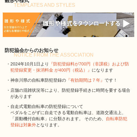
雛形や様式
TEMPLATES AND STYLES
防犯協会からのお知らせ
NOTICE FROM THE ASSOCIATION
・2024年10月1日より
『防犯登録料が700円（非課税）および防
犯登録変更・抹消料金 が400円（税込）』
になります
・神奈川県の自転車防犯登録の
『有効期間は７年』
です！
・店舗の混雑状況等により、防犯登録手続きに時間を要する場合
があります
・自走式電動自転車の防犯登録について
ペダルをこがずに自走できる電動自転車は、道路交通法上、
「原動機付自転車」に分類されます。 そのため、
自転車防犯
登録は対象外
となります。