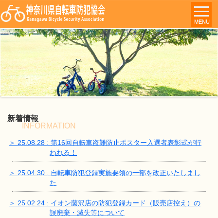
MENU
新着情報
INFORMATION
＞ 25.08.28 : 第16回自転車盗難防止ポスター入選者表彰式が行
われる！
＞ 25.04.30 : 自転車防犯登録実施要領の一部を改正いたしまし
た
＞ 25.02.24 : イオン藤沢店の防犯登録カード（販売店控え）の
誤廃棄・滅失等について