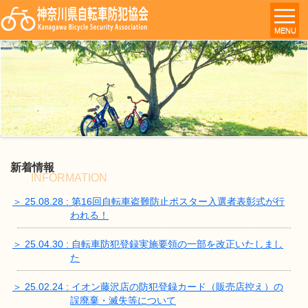
MENU
新着情報
INFORMATION
＞ 25.08.28 : 第16回自転車盗難防止ポスター入選者表彰式が行
われる！
＞ 25.04.30 : 自転車防犯登録実施要領の一部を改正いたしまし
た
＞ 25.02.24 : イオン藤沢店の防犯登録カード（販売店控え）の
誤廃棄・滅失等について