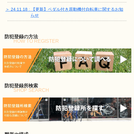
＞ 24.11.18 : 【更新】ペダル付き原動機付自転車に関するお知
らせ
防犯登録の方法
HOW TO REGISTER
防犯登録所検索
SHOP SEARCH