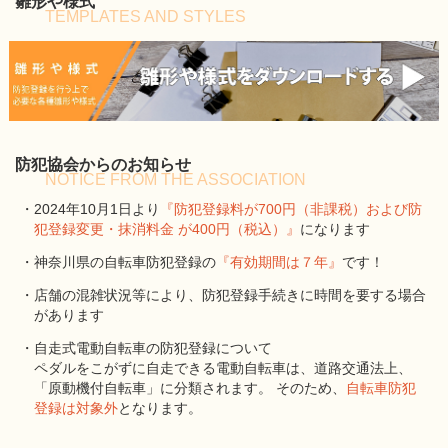
雛形や様式
TEMPLATES AND STYLES
防犯協会からのお知らせ
NOTICE FROM THE ASSOCIATION
・2024年10月1日より
『防犯登録料が700円（非課税）および防
犯登録変更・抹消料金 が400円（税込）』
になります
・神奈川県の自転車防犯登録の
『有効期間は７年』
です！
・店舗の混雑状況等により、防犯登録手続きに時間を要する場合
があります
・自走式電動自転車の防犯登録について
ペダルをこがずに自走できる電動自転車は、道路交通法上、
「原動機付自転車」に分類されます。 そのため、
自転車防犯
登録は対象外
となります。