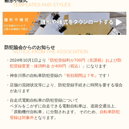
雛形や様式
TEMPLATES AND STYLES
防犯協会からのお知らせ
NOTICE FROM THE ASSOCIATION
・2024年10月1日より
『防犯登録料が700円（非課税）および防
犯登録変更・抹消料金 が400円（税込）』
になります
・神奈川県の自転車防犯登録の
『有効期間は７年』
です！
・店舗の混雑状況等により、防犯登録手続きに時間を要する場合
があります
・自走式電動自転車の防犯登録について
ペダルをこがずに自走できる電動自転車は、道路交通法上、
「原動機付自転車」に分類されます。 そのため、
自転車防犯
登録は対象外
となります。