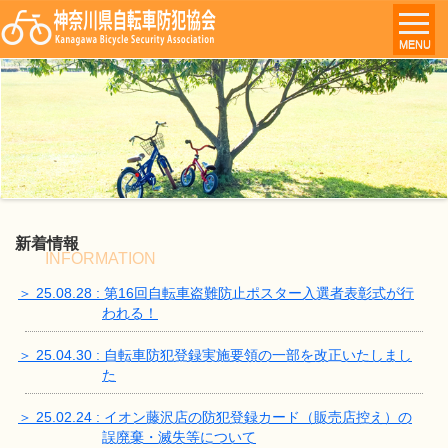
MENU
新着情報
INFORMATION
＞ 25.08.28 : 第16回自転車盗難防止ポスター入選者表彰式が行
われる！
＞ 25.04.30 : 自転車防犯登録実施要領の一部を改正いたしまし
た
＞ 25.02.24 : イオン藤沢店の防犯登録カード（販売店控え）の
誤廃棄・滅失等について