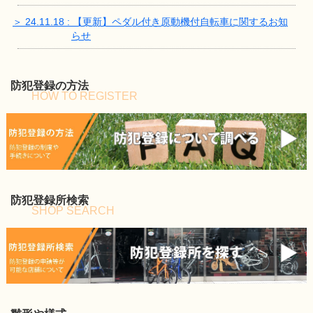
＞ 24.11.18 : 【更新】ペダル付き原動機付自転車に関するお知
らせ
防犯登録の方法
HOW TO REGISTER
防犯登録所検索
SHOP SEARCH