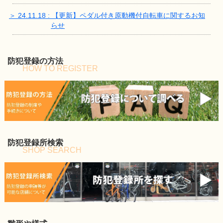
＞ 24.11.18 : 【更新】ペダル付き原動機付自転車に関するお知
らせ
防犯登録の方法
HOW TO REGISTER
防犯登録所検索
SHOP SEARCH