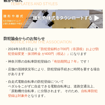
雛形や様式
TEMPLATES AND STYLES
防犯協会からのお知らせ
NOTICE FROM THE ASSOCIATION
・2024年10月1日より
『防犯登録料が700円（非課税）および防
犯登録変更・抹消料金 が400円（税込）』
になります
・神奈川県の自転車防犯登録の
『有効期間は７年』
です！
・店舗の混雑状況等により、防犯登録手続きに時間を要する場合
があります
・自走式電動自転車の防犯登録について
ペダルをこがずに自走できる電動自転車は、道路交通法上、
「原動機付自転車」に分類されます。 そのため、
自転車防犯
登録は対象外
となります。