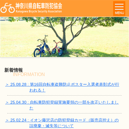
MENU
新着情報
INFORMATION
＞ 25.08.28 : 第16回自転車盗難防止ポスター入選者表彰式が行
われる！
＞ 25.04.30 : 自転車防犯登録実施要領の一部を改正いたしまし
た
＞ 25.02.24 : イオン藤沢店の防犯登録カード（販売店控え）の
誤廃棄・滅失等について