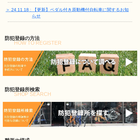
＞ 24.11.18 : 【更新】ペダル付き原動機付自転車に関するお知
らせ
防犯登録の方法
HOW TO REGISTER
防犯登録所検索
SHOP SEARCH