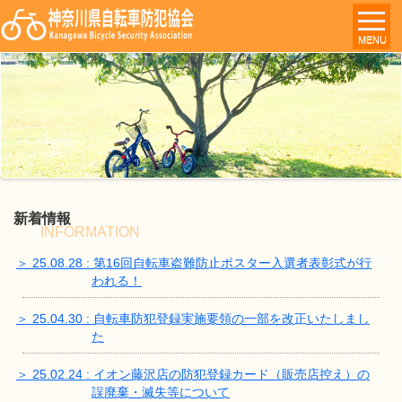
MENU
新着情報
INFORMATION
＞ 25.08.28 : 第16回自転車盗難防止ポスター入選者表彰式が行
われる！
＞ 25.04.30 : 自転車防犯登録実施要領の一部を改正いたしまし
た
＞ 25.02.24 : イオン藤沢店の防犯登録カード（販売店控え）の
誤廃棄・滅失等について