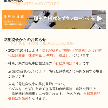
雛形や様式
TEMPLATES AND STYLES
防犯協会からのお知らせ
NOTICE FROM THE ASSOCIATION
・2024年10月1日より
『防犯登録料が700円（非課税）および防
犯登録変更・抹消料金 が400円（税込）』
になります
・神奈川県の自転車防犯登録の
『有効期間は７年』
です！
・店舗の混雑状況等により、防犯登録手続きに時間を要する場合
があります
・自走式電動自転車の防犯登録について
ペダルをこがずに自走できる電動自転車は、道路交通法上、
「原動機付自転車」に分類されます。 そのため、
自転車防犯
登録は対象外
となります。