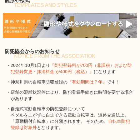
雛形や様式
TEMPLATES AND STYLES
防犯協会からのお知らせ
NOTICE FROM THE ASSOCIATION
・2024年10月1日より
『防犯登録料が700円（非課税）および防
犯登録変更・抹消料金 が400円（税込）』
になります
・神奈川県の自転車防犯登録の
『有効期間は７年』
です！
・店舗の混雑状況等により、防犯登録手続きに時間を要する場合
があります
・自走式電動自転車の防犯登録について
ペダルをこがずに自走できる電動自転車は、道路交通法上、
「原動機付自転車」に分類されます。 そのため、
自転車防犯
登録は対象外
となります。