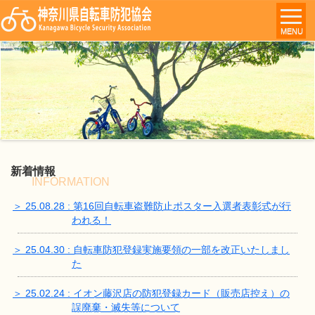
MENU
新着情報
INFORMATION
＞ 25.08.28 : 第16回自転車盗難防止ポスター入選者表彰式が行
われる！
＞ 25.04.30 : 自転車防犯登録実施要領の一部を改正いたしまし
た
＞ 25.02.24 : イオン藤沢店の防犯登録カード（販売店控え）の
誤廃棄・滅失等について