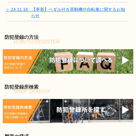
＞ 24.11.18 : 【更新】ペダル付き原動機付自転車に関するお知
らせ
防犯登録の方法
HOW TO REGISTER
防犯登録所検索
SHOP SEARCH