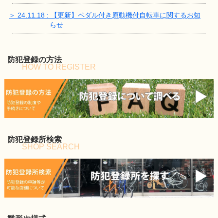
＞ 24.11.18 : 【更新】ペダル付き原動機付自転車に関するお知
らせ
防犯登録の方法
HOW TO REGISTER
防犯登録所検索
SHOP SEARCH