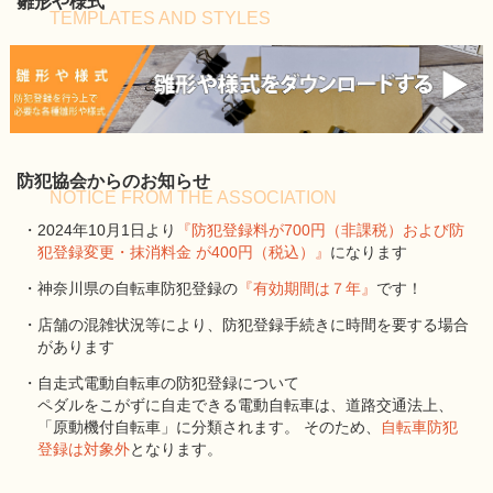
雛形や様式
TEMPLATES AND STYLES
防犯協会からのお知らせ
NOTICE FROM THE ASSOCIATION
・2024年10月1日より
『防犯登録料が700円（非課税）および防
犯登録変更・抹消料金 が400円（税込）』
になります
・神奈川県の自転車防犯登録の
『有効期間は７年』
です！
・店舗の混雑状況等により、防犯登録手続きに時間を要する場合
があります
・自走式電動自転車の防犯登録について
ペダルをこがずに自走できる電動自転車は、道路交通法上、
「原動機付自転車」に分類されます。 そのため、
自転車防犯
登録は対象外
となります。