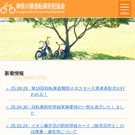
MENU
新着情報
INFORMATION
＞ 25.08.28 : 第16回自転車盗難防止ポスター入選者表彰式が行
われる！
＞ 25.04.30 : 自転車防犯登録実施要領の一部を改正いたしまし
た
＞ 25.02.24 : イオン藤沢店の防犯登録カード（販売店控え）の
誤廃棄・滅失等について