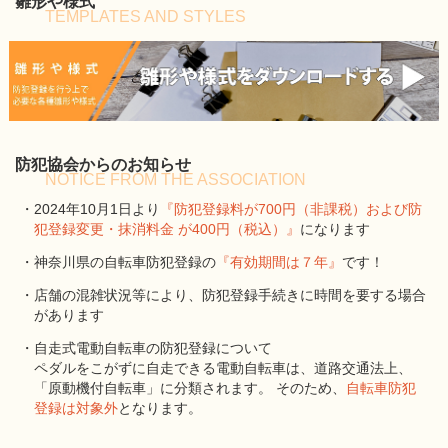
雛形や様式
TEMPLATES AND STYLES
防犯協会からのお知らせ
NOTICE FROM THE ASSOCIATION
・2024年10月1日より
『防犯登録料が700円（非課税）および防
犯登録変更・抹消料金 が400円（税込）』
になります
・神奈川県の自転車防犯登録の
『有効期間は７年』
です！
・店舗の混雑状況等により、防犯登録手続きに時間を要する場合
があります
・自走式電動自転車の防犯登録について
ペダルをこがずに自走できる電動自転車は、道路交通法上、
「原動機付自転車」に分類されます。 そのため、
自転車防犯
登録は対象外
となります。