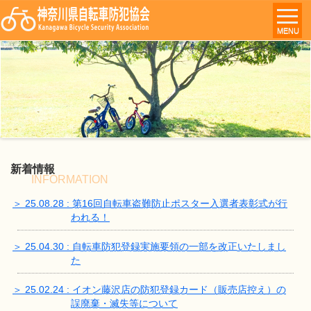
MENU
新着情報
INFORMATION
＞ 25.08.28 : 第16回自転車盗難防止ポスター入選者表彰式が行
われる！
＞ 25.04.30 : 自転車防犯登録実施要領の一部を改正いたしまし
た
＞ 25.02.24 : イオン藤沢店の防犯登録カード（販売店控え）の
誤廃棄・滅失等について