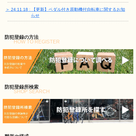
＞ 24.11.18 : 【更新】ペダル付き原動機付自転車に関するお知
らせ
防犯登録の方法
HOW TO REGISTER
防犯登録所検索
SHOP SEARCH