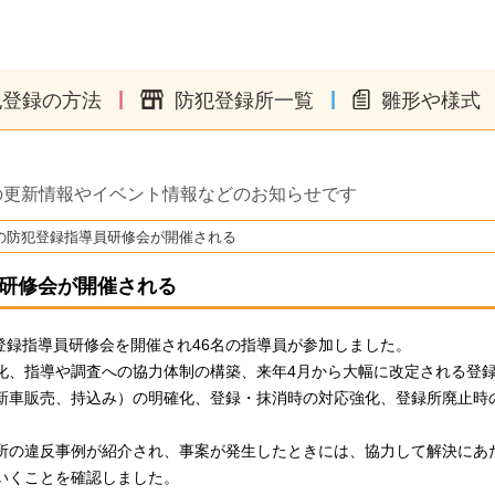
|
|
犯登録の方法
防犯登録所一覧
雛形や様式
の更新情報やイベント情報などのお知らせです
の防犯登録指導員研修会が開催される
研修会が開催される
犯登録指導員研修会を開催され46名の指導員が参加しました。
化、指導や調査への協力体制の構築、来年4月から大幅に改定される登
新車販売、持込み）の明確化、登録・抹消時の対応強化、登録所廃止時
所の違反事例が紹介され、事案が発生したときには、協力して解決にあ
いくことを確認しました。