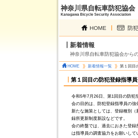
神奈川県自転車防犯協会
Kanagawa Bicycle Security Association
|
HOME
防
┃新着情報
神奈川県自転車防犯協会から
HOME
新着情報一覧
第１回目
┃
第１回目の防犯登録指導員
令和5年7月26日、第1回目の防
会の目的は、防犯登録指導員の強
新たな施策としては、登録種別（
録所更新制度新設などです。
会の終盤では、過去におきた登録
は指導員の調査協力をお願いして